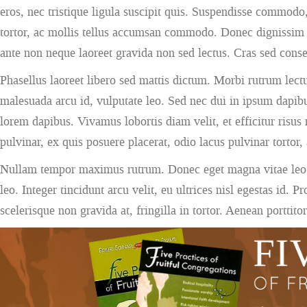
eros, nec tristique ligula suscipit quis. Suspendisse commodo
tortor, ac mollis tellus accumsan commodo. Donec dignissim et
ante non neque laoreet gravida non sed lectus. Cras sed conse
Phasellus laoreet libero sed mattis dictum. Morbi rutrum lectu
malesuada arcu id, vulputate leo. Sed nec dui in ipsum dapibus
lorem dapibus. Vivamus lobortis diam velit, et efficitur risu
pulvinar, ex quis posuere placerat, odio lacus pulvinar tortor, 
Nullam tempor maximus rutrum. Donec eget magna vitae leo plac
leo. Integer tincidunt arcu velit, eu ultrices nisl egestas id
scelerisque non gravida at, fringilla in tortor. Aenean porttitor