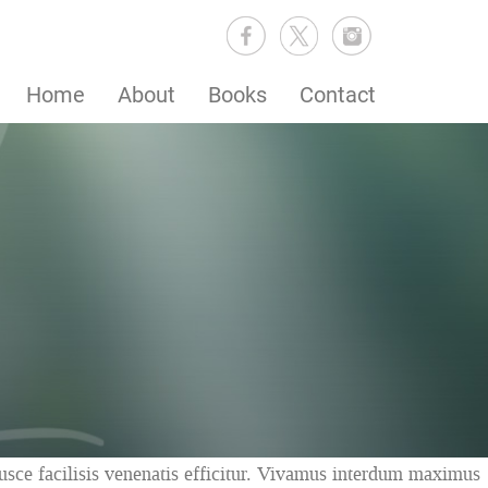
Home
About
Books
Contact
Fusce facilisis venenatis efficitur. Vivamus interdum maximus