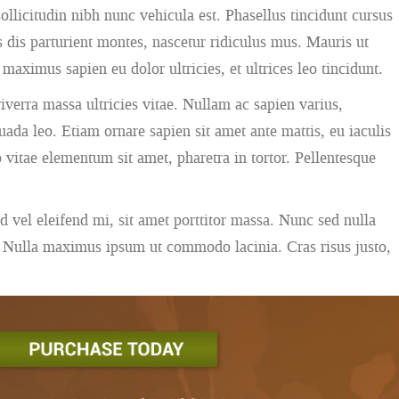
ollicitudin nibh nunc vehicula est. Phasellus tincidunt cursus
 dis parturient montes, nascetur ridiculus mus. Mauris ut
aximus sapien eu dolor ultricies, et ultrices leo tincidunt.
iverra massa ultricies vitae. Nullam ac sapien varius,
uada leo. Etiam ornare sapien sit amet ante mattis, eu iaculis
vitae elementum sit amet, pharetra in tortor. Pellentesque
 vel eleifend mi, sit amet porttitor massa. Nunc sed nulla
ies. Nulla maximus ipsum ut commodo lacinia. Cras risus justo,