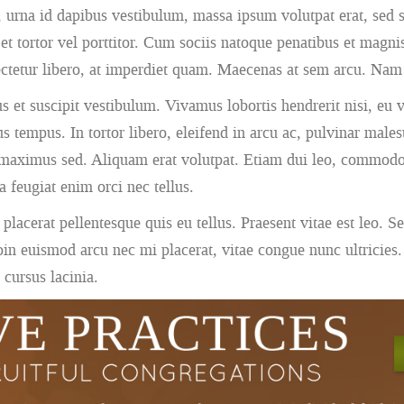
, urna id dapibus vestibulum, massa ipsum volutpat erat, sed s
 tortor vel porttitor. Cum sociis natoque penatibus et magnis
ctetur libero, at imperdiet quam. Maecenas at sem arcu. Nam m
s et suscipit vestibulum. Vivamus lobortis hendrerit nisi, eu v
 tempus. In tortor libero, eleifend in arcu ac, pulvinar males
s maximus sed. Aliquam erat volutpat. Etiam dui leo, commodo 
a feugiat enim orci nec tellus.
erat pellentesque quis eu tellus. Praesent vitae est leo. Sed
. Proin euismod arcu nec mi placerat, vitae congue nunc ultric
 cursus lacinia.